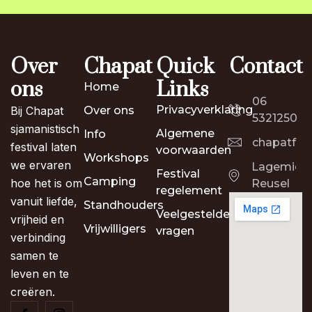
Over
Chapat
Quick
Contact
ons
Links
Home
06
Privacyverklaring
Bij Chapat
Over ons
53212500
sjamanistisch
Algemene
Info
chapatfes
festival laten
voorwaarden
Workshops
we ervaren
Lagemierds
Festival
Camping
hoe het is om
Reusel
regelement
vanuit liefde,
Standhouders
Veelgestelde
vrijheid en
Vrijwilligers
vragen
verbinding
samen te
leven en te
creëren.